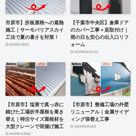
市原市】折板屋根への遮熱
【千葉市中央区】倉庫ドア
施工｜サーモバリアスカイ
のカバー工事＋庇取付け｜
工法で夏の暑さを対策！
雨の日も安心の出入口リフ
ォーム
2026年1月6日
2025年10月11日
【市原市】塩害で真っ赤に
【市原市】整備工場の外壁
錆びた工場折半屋根を葺き
リニューアル｜金属サイデ
替え｜特注サイズ屋根材を
ィング張替え工事
大型クレーンで荷揚げ施工
2025年9月18日
2025年10月6日