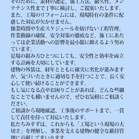
そのために、素材の選定、施工方法、耐久性、メン
テナンス性まで丁寧に検討し、ご提案いたします。
また、工場のリフォームには、現場特有の条件に配
慮した対応が欠かせません。
操業時間や生産スケジュールを妨げない工程管理、
作業動線の確保、安全対策の徹底など、施工にあた
っては企業活動への影響を最小限に抑えるよう努め
ています。
足場の組み方ひとつにしても、安全性と効率を両立
する計画を大切にしています。
建物の外装は、経年とともに確実に劣化が進みます
が、気づいたときに適切な手を打つことで、長く安
心して使い続けることができます。
もし気になる点やお困りごとがあれば、どんな些細
なことでも構いませんので、ぜひお気軽にご相談く
ださい。
ご相談から現地確認、工事後のサポートまで、一貫
して責任を持って対応いたします。
私たちみすずは、これからも「工場という現場の大
切さ」を理解し、事業を支える建物の健全な維持管
理に貢献してまいります。