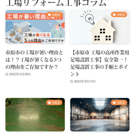
工場リフォーム工事コラム
市原市
市原市
市原市の工場が暑い理由と
【市原市 工場の高所作業用
は！？工場が暑くなる5つ
足場設置工事】安全第一！
の理由をご存知ですか？
足場設置工事の手順とポイ
ント
2025年5月30日
2025年3月17日
市原市
市原市