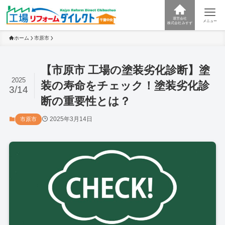
運営会社
メニュー
株式会社みすず
ホーム
市原市
【市原市 工場の塗装劣化診断】塗
2025
装の寿命をチェック！塗装劣化診
3/14
断の重要性とは？
2025年3月14日
市原市