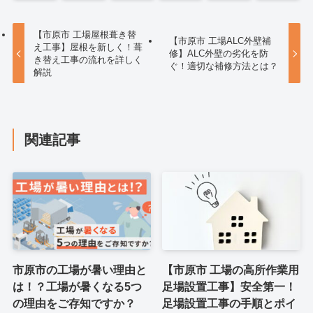
【市原市 工場屋根葺き替
【市原市 工場ALC外壁補
え工事】屋根を新しく！葺
修】ALC外壁の劣化を防
き替え工事の流れを詳しく
ぐ！適切な補修方法とは？
解説
関連記事
市原市の工場が暑い理由と
【市原市 工場の高所作業用
は！？工場が暑くなる5つ
足場設置工事】安全第一！
の理由をご存知ですか？
足場設置工事の手順とポイ